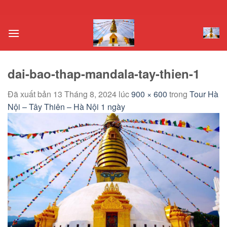
Chuyển
đến
nội
dung
dai-bao-thap-mandala-tay-thien-1
Đã xuất bản
13 Tháng 8, 2024
lúc
900 × 600
trong
Tour Hà
Nội – Tây Thiên – Hà Nội 1 ngày