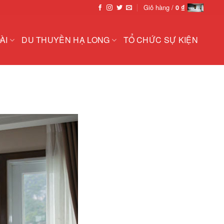
Giỏ hàng /
0
₫
ÀI
DU THUYỀN HẠ LONG
TỔ CHỨC SỰ KIỆN