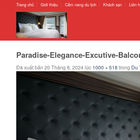
Chuyển
Trang chủ
Giới thiệu
Cẩm nang du lịch
Khách sạn
Liên 
đến
nội
dung
Paradise-Elegance-Excutive-Balco
Đã xuất bản
20 Tháng 8, 2024
lúc
1000 × 518
trong
Du 