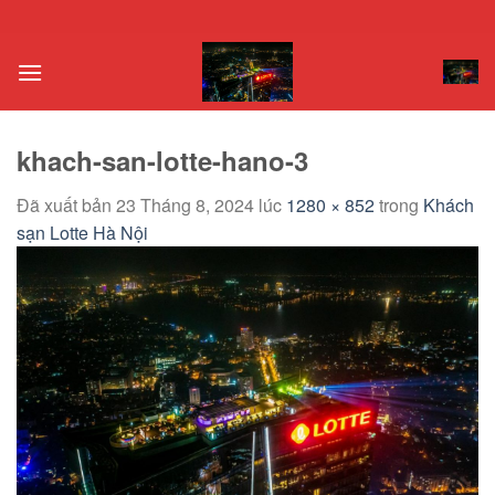
Chuyển
đến
nội
dung
khach-san-lotte-hano-3
Đã xuất bản
23 Tháng 8, 2024
lúc
1280 × 852
trong
Khách
sạn Lotte Hà Nội