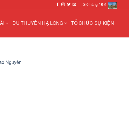
Giỏ hàng /
0
₫
ÀI
DU THUYỀN HẠ LONG
TỔ CHỨC SỰ KIỆN
Cao Nguyên