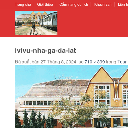
Chuyển
Trang chủ
Giới thiệu
Cẩm nang du lịch
Khách sạn
Liên 
đến
nội
dung
ivivu-nha-ga-da-lat
Đã xuất bản
27 Tháng 8, 2024
lúc
710 × 399
trong
Tour