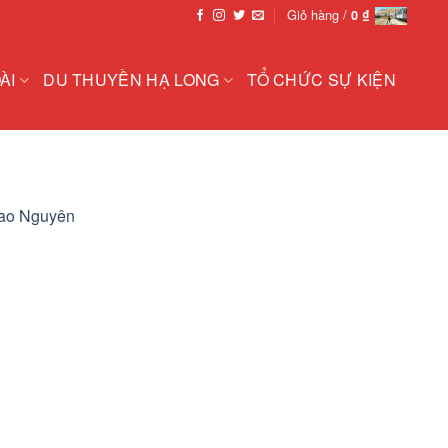
Giỏ hàng /
0
₫
ÀI
DU THUYỀN HẠ LONG
TỔ CHỨC SỰ KIỆN
Cao Nguyên