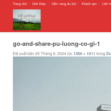
Chuyển
Trang chủ
Giới thiệu
Cẩm nang du lịch
Khách sạn
Liên 
đến
nội
dung
go-and-share-pu-luong-co-gi-1
Đã xuất bản
25 Tháng 9, 2024
lúc
1350 × 1011
trong
Du