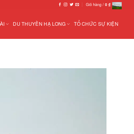
Giỏ hàng /
0
₫
ÀI
DU THUYỀN HẠ LONG
TỔ CHỨC SỰ KIỆN