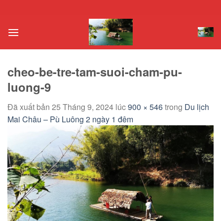
Chuyển
đến
nội
dung
cheo-be-tre-tam-suoi-cham-pu-
luong-9
Đã xuất bản
25 Tháng 9, 2024
lúc
900 × 546
trong
Du lịch
Mai Châu – Pù Luông 2 ngày 1 đêm