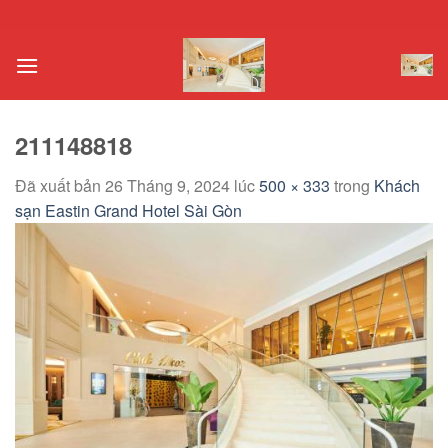
Chuyển
đến
nội
dung
211148818
Đã xuất bản
26 Tháng 9, 2024
lúc
500 × 333
trong
Khách
sạn Eastin Grand Hotel Sài Gòn