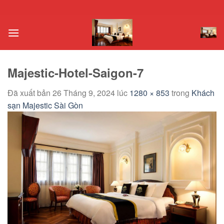
Chuyển
đến
nội
dung
Majestic-Hotel-Saigon-7
Đã xuất bản
26 Tháng 9, 2024
lúc
1280 × 853
trong
Khách
sạn Majestic Sài Gòn