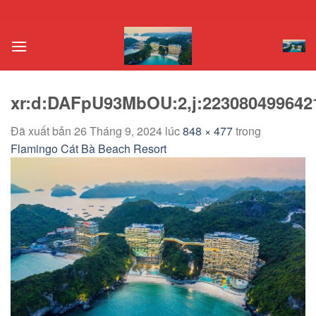
Chuyển
đến
nội
dung
xr:d:DAFpU93MbOU:2,j:2230804996421
Đã xuất bản
26 Tháng 9, 2024
lúc
848 × 477
trong
Flamingo Cát Bà Beach Resort