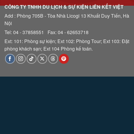
CÔNG TY TNHH DU LỊCH & SỰ KIỆN LIÊN KẾT VIỆT
Add : Phòng 705B - Tòa Nhà Licogi 13 Khuất Duy Tiến, Hà
Nội
Tel: 04 - 37858551 Fax: 04 - 62653718
Ext: 101: Phòng sự kiện; Ext 102: Phòng Tour; Ext 103: Đặt
phòng khách sạn; Ext 104 Phòng kế toán.