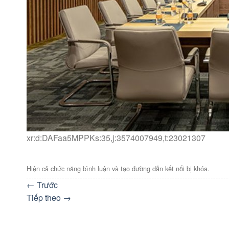
xr:d:DAFaa5MPPKs:35,j:3574007949,t:23021307
Hiện cả chức năng bình luận và tạo đường dẫn kết nối bị khóa.
←
Trước
Tiếp theo
→