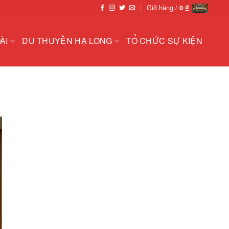
Giỏ hàng /
0
₫
ÀI
DU THUYỀN HẠ LONG
TỔ CHỨC SỰ KIỆN