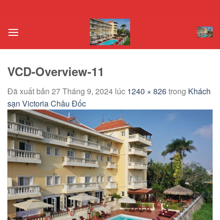
Chuyển
đến
nội
dung
VCD-Overview-11
Đã xuất bản
27 Tháng 9, 2024
lúc
1240 × 826
trong
Khách
sạn Victoria Châu Đốc