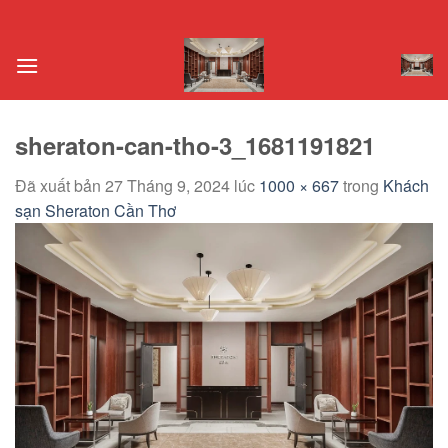
Chuyển
đến
nội
dung
sheraton-can-tho-3_1681191821
Đã xuất bản
27 Tháng 9, 2024
lúc
1000 × 667
trong
Khách
sạn Sheraton Cần Thơ