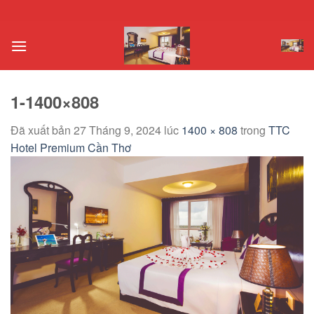
Chuyển
đến
nội
dung
1-1400×808
Đã xuất bản
27 Tháng 9, 2024
lúc
1400 × 808
trong
TTC
Hotel Premium Cần Thơ