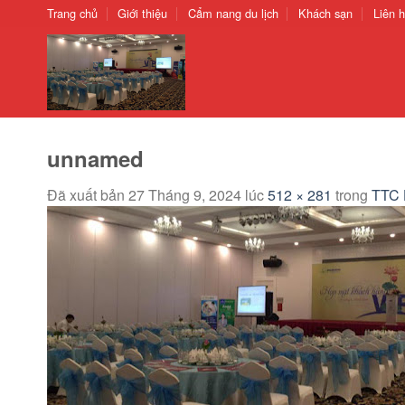
Chuyển
Trang chủ
Giới thiệu
Cẩm nang du lịch
Khách sạn
Liên 
đến
nội
dung
unnamed
Đã xuất bản
27 Tháng 9, 2024
lúc
512 × 281
trong
TTC 