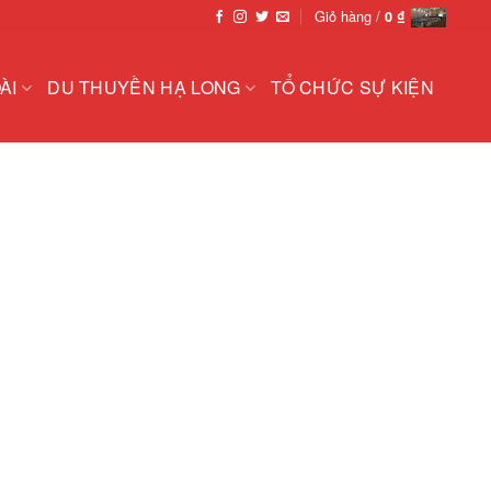
Giỏ hàng /
0
₫
ÀI
DU THUYỀN HẠ LONG
TỔ CHỨC SỰ KIỆN