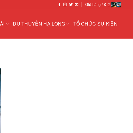
Giỏ hàng /
0
₫
ÀI
DU THUYỀN HẠ LONG
TỔ CHỨC SỰ KIỆN