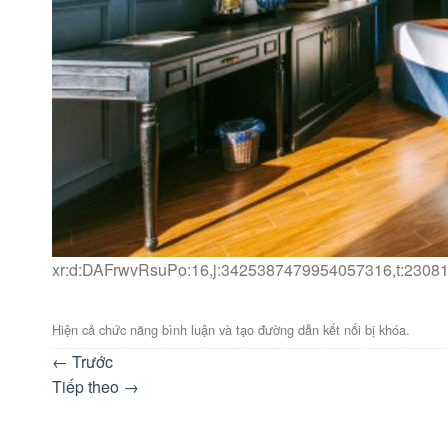
xr:d:DAFrwvRsuPo:16,j:3425387479954057316,t:2308
Hiện cả chức năng bình luận và tạo đường dẫn kết nối bị khóa.
←
Trước
Tiếp theo
→