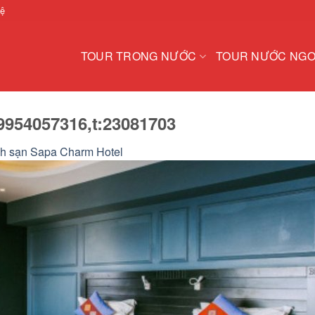
hệ
TOUR TRONG NƯỚC
TOUR NƯỚC NGO
9954057316,t:23081703
h sạn Sapa Charm Hotel