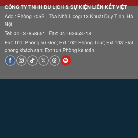
CÔNG TY TNHH DU LỊCH & SỰ KIỆN LIÊN KẾT VIỆT
Add : Phòng 705B - Tòa Nhà Licogi 13 Khuất Duy Tiến, Hà
Nội
Tel: 04 - 37858551 Fax: 04 - 62653718
Ext: 101: Phòng sự kiện; Ext 102: Phòng Tour; Ext 103: Đặt
phòng khách sạn; Ext 104 Phòng kế toán.