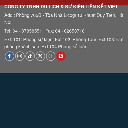
CÔNG TY TNHH DU LỊCH & SỰ KIỆN LIÊN KẾT VIỆT
Add : Phòng 705B - Tòa Nhà Licogi 13 Khuất Duy Tiến, Hà
Nội
Tel: 04 - 37858551 Fax: 04 - 62653718
Ext: 101: Phòng sự kiện; Ext 102: Phòng Tour; Ext 103: Đặt
phòng khách sạn; Ext 104 Phòng kế toán.