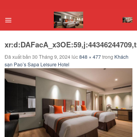
Chuyển
đến
nội
dung
xr:d:DAFacA_x3OE:59,j:44346244709,t
Đã xuất bản
30 Tháng 9, 2024
lúc
848 × 477
trong
Khách
sạn Pao’s Sapa Leisure Hotel