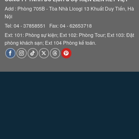
Add : Phòng 705B - Tòa Nhà Licogi 13 Khuất Duy Tiến, Hà
Nội
Tel: 04 - 37858551 Fax: 04 - 62653718
Ext: 101: Phòng sự kiện; Ext 102: Phòng Tour; Ext 103: Đặt
phòng khách sạn; Ext 104 Phòng kế toán.