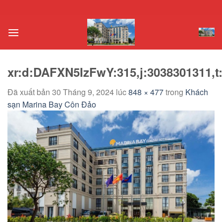
Chuyển
đến
nội
dung
xr:d:DAFXN5IzFwY:315,j:3038301311,t
Đã xuất bản
30 Tháng 9, 2024
lúc
848 × 477
trong
Khách
sạn Marina Bay Côn Đảo