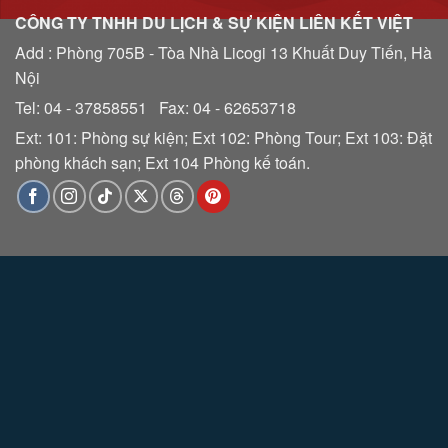
CÔNG TY TNHH DU LỊCH & SỰ KIỆN LIÊN KẾT VIỆT
Add : Phòng 705B - Tòa Nhà Licogi 13 Khuất Duy Tiến, Hà
Nội
Tel: 04 - 37858551 Fax: 04 - 62653718
Ext: 101: Phòng sự kiện; Ext 102: Phòng Tour; Ext 103: Đặt
phòng khách sạn; Ext 104 Phòng kế toán.