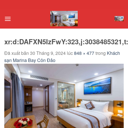
Chuyển
đến
nội
dung
xr:d:DAFXN5IzFwY:323,j:3038485321,t
Đã xuất bản
30 Tháng 9, 2024
lúc
848 × 477
trong
Khách
sạn Marina Bay Côn Đảo