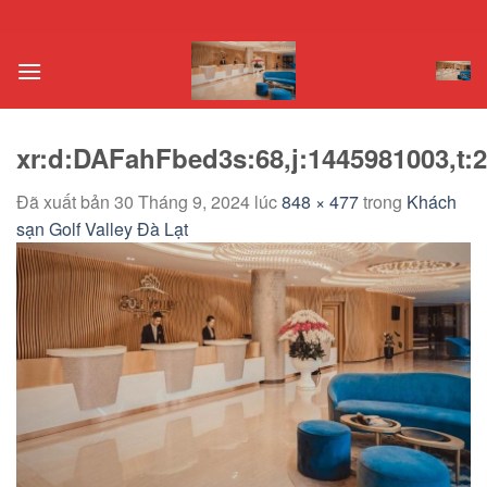
Chuyển
đến
nội
dung
xr:d:DAFahFbed3s:68,j:1445981003,t:
Đã xuất bản
30 Tháng 9, 2024
lúc
848 × 477
trong
Khách
sạn Golf Valley Đà Lạt