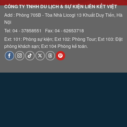
CÔNG TY TNHH DU LỊCH & SỰ KIỆN LIÊN KẾT VIỆT
Add : Phòng 705B - Tòa Nhà Licogi 13 Khuất Duy Tiến, Hà
Nội
Tel: 04 - 37858551 Fax: 04 - 62653718
Ext: 101: Phòng sự kiện; Ext 102: Phòng Tour; Ext 103: Đặt
phòng khách sạn; Ext 104 Phòng kế toán.