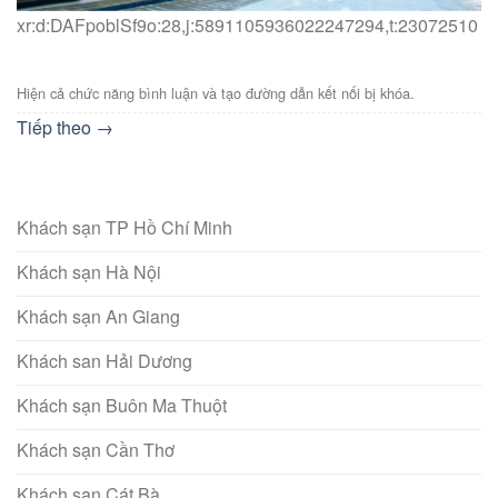
xr:d:DAFpoblSf9o:28,j:5891105936022247294,t:23072510
Hiện cả chức năng bình luận và tạo đường dẫn kết nối bị khóa.
Tiếp theo
→
Khách sạn TP Hồ Chí Minh
Khách sạn Hà Nội
Khách sạn An Giang
Khách san Hải Dương
Khách sạn Buôn Ma Thuột
Khách sạn Cần Thơ
Khách sạn Cát Bà