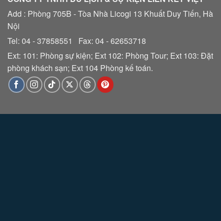
Add : Phòng 705B - Tòa Nhà Licogi 13 Khuất Duy Tiến, Hà
Nội
Tel: 04 - 37858551 Fax: 04 - 62653718
Ext: 101: Phòng sự kiện; Ext 102: Phòng Tour; Ext 103: Đặt
phòng khách sạn; Ext 104 Phòng kế toán.