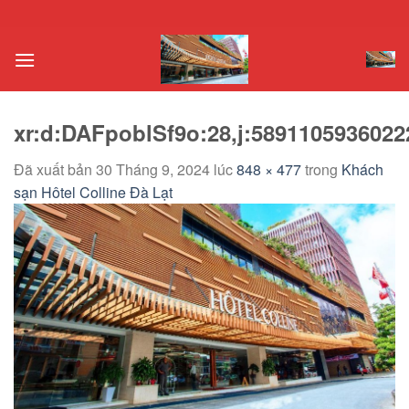
Chuyển
đến
nội
dung
xr:d:DAFpoblSf9o:28,j:5891105936022
Đã xuất bản
30 Tháng 9, 2024
lúc
848 × 477
trong
Khách
sạn Hôtel Colline Đà Lạt