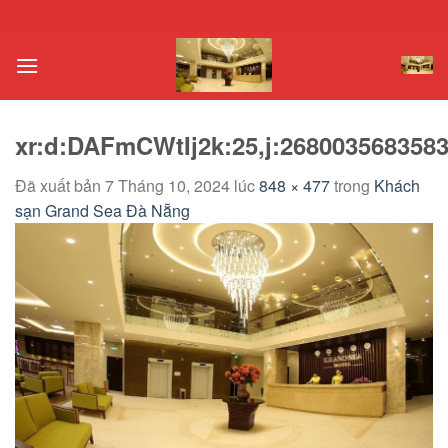
Chuyển
đến
nội
dung
xr:d:DAFmCWtIj2k:25,j:2680035683583
Đã xuất bản
7 Tháng 10, 2024
lúc
848 × 477
trong
Khách
sạn Grand Sea Đà Nẵng