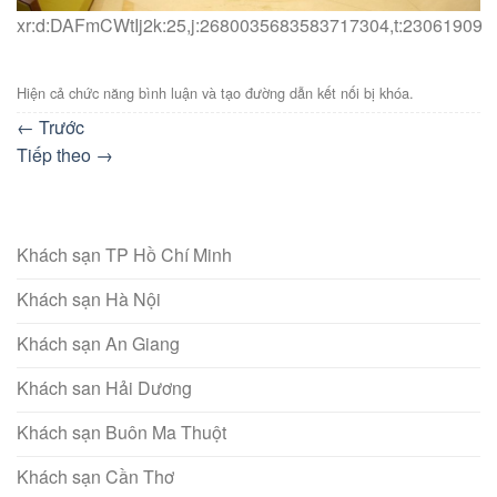
xr:d:DAFmCWtIj2k:25,j:2680035683583717304,t:23061909
Hiện cả chức năng bình luận và tạo đường dẫn kết nối bị khóa.
←
Trước
Tiếp theo
→
Khách sạn TP Hồ Chí Minh
Khách sạn Hà Nội
Khách sạn An Giang
Khách san Hải Dương
Khách sạn Buôn Ma Thuột
Khách sạn Cần Thơ