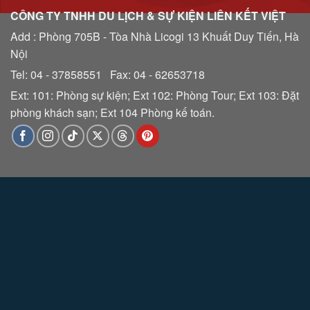
CÔNG TY TNHH DU LỊCH & SỰ KIỆN LIÊN KẾT VIỆT
Add : Phòng 705B - Tòa Nhà Licogi 13 Khuất Duy Tiến, Hà
Nội
Tel: 04 - 37858551 Fax: 04 - 62653718
Ext: 101: Phòng sự kiện; Ext 102: Phòng Tour; Ext 103: Đặt
phòng khách sạn; Ext 104 Phòng kế toán.