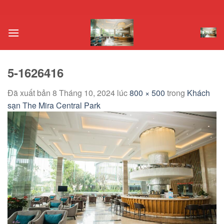
Chuyển
đến
nội
dung
5-1626416
Đã xuất bản
8 Tháng 10, 2024
lúc
800 × 500
trong
Khách
sạn The Mira Central Park