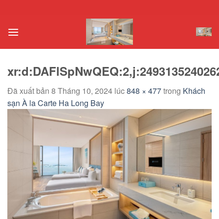
Chuyển
đến
nội
dung
xr:d:DAFlSpNwQEQ:2,j:2493135240262
Đã xuất bản
8 Tháng 10, 2024
lúc
848 × 477
trong
Khách
sạn À la Carte Ha Long Bay