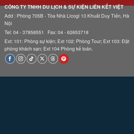
CÔNG TY TNHH DU LỊCH & SỰ KIỆN LIÊN KẾT VIỆT
Add : Phòng 705B - Tòa Nhà Licogi 13 Khuất Duy Tiến, Hà
Nội
Tel: 04 - 37858551 Fax: 04 - 62653718
Ext: 101: Phòng sự kiện; Ext 102: Phòng Tour; Ext 103: Đặt
phòng khách sạn; Ext 104 Phòng kế toán.