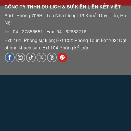
CÔNG TY TNHH DU LỊCH & SỰ KIỆN LIÊN KẾT VIỆT
Add : Phòng 705B - Tòa Nhà Licogi 13 Khuất Duy Tiến, Hà
Nội
Tel: 04 - 37858551 Fax: 04 - 62653718
Ext: 101: Phòng sự kiện; Ext 102: Phòng Tour; Ext 103: Đặt
phòng khách sạn; Ext 104 Phòng kế toán.