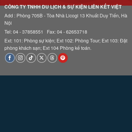
CÔNG TY TNHH DU LỊCH & SỰ KIỆN LIÊN KẾT VIỆT
Add : Phòng 705B - Tòa Nhà Licogi 13 Khuất Duy Tiến, Hà
Nội
Tel: 04 - 37858551 Fax: 04 - 62653718
Ext: 101: Phòng sự kiện; Ext 102: Phòng Tour; Ext 103: Đặt
phòng khách sạn; Ext 104 Phòng kế toán.