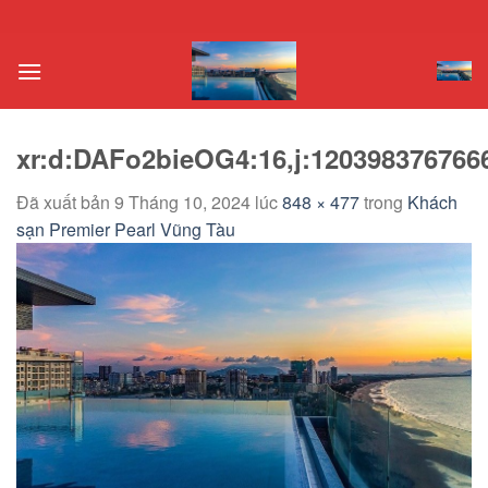
Chuyển
đến
nội
dung
xr:d:DAFo2bieOG4:16,j:1203983767666
Đã xuất bản
9 Tháng 10, 2024
lúc
848 × 477
trong
Khách
sạn Premier Pearl Vũng Tàu