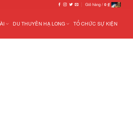
Giỏ hàng /
0
₫
ÀI
DU THUYỀN HẠ LONG
TỔ CHỨC SỰ KIỆN