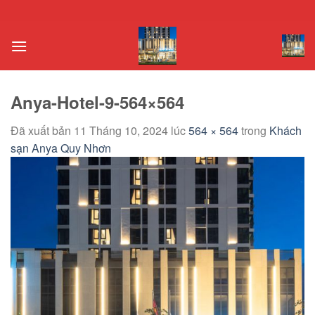
Chuyển
đến
nội
dung
Anya-Hotel-9-564×564
Đã xuất bản
11 Tháng 10, 2024
lúc
564 × 564
trong
Khách
sạn Anya Quy Nhơn