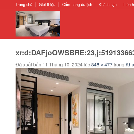
Chuyển
Trang chủ
Giới thiệu
Cẩm nang du lịch
Khách sạn
Liên 
đến
nội
dung
xr:d:DAFjoOWSBRE:23,j:519133663
Đã xuất bản
11 Tháng 10, 2024
lúc
848 × 477
trong
Khá