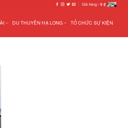
Giỏ hàng /
0
₫
ÀI
DU THUYỀN HẠ LONG
TỔ CHỨC SỰ KIỆN