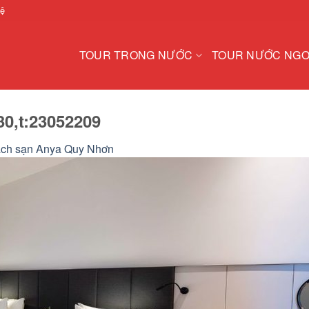
hệ
TOUR TRONG NƯỚC
TOUR NƯỚC NGO
0,t:23052209
ch sạn Anya Quy Nhơn