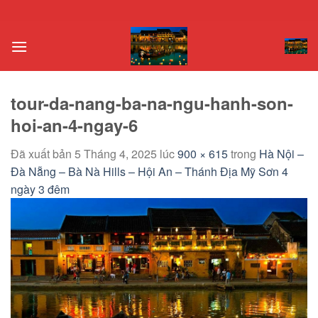
Chuyển
đến
nội
dung
tour-da-nang-ba-na-ngu-hanh-son-
hoi-an-4-ngay-6
Đã xuất bản
5 Tháng 4, 2025
lúc
900 × 615
trong
Hà Nội –
Đà Nẵng – Bà Nà Hills – Hội An – Thánh Địa Mỹ Sơn 4
ngày 3 đêm