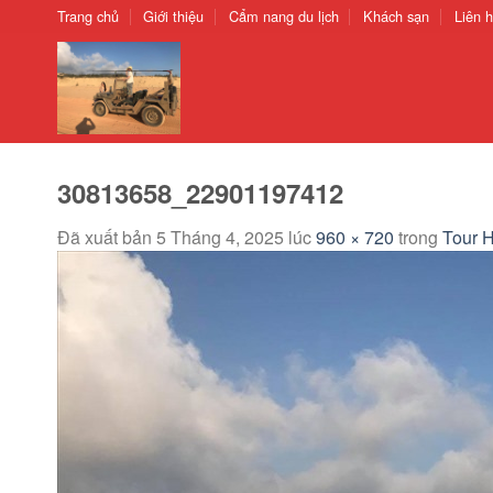
Chuyển
Trang chủ
Giới thiệu
Cẩm nang du lịch
Khách sạn
Liên 
đến
nội
dung
30813658_22901197412
Đã xuất bản
5 Tháng 4, 2025
lúc
960 × 720
trong
Tour 