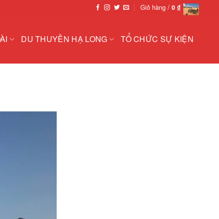
Giỏ hàng /
0
₫
ÀI
DU THUYỀN HẠ LONG
TỔ CHỨC SỰ KIỆN