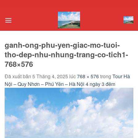
Chuyển
đến
nội
dung
ganh-ong-phu-yen-giac-mo-tuoi-
tho-dep-nhu-nhung-trang-co-tich1-
768×576
Đã xuất bản
5 Tháng 4, 2025
lúc
768 × 576
trong
Tour Hà
Nội – Quy Nhơn – Phú Yên – Hà Nội 4 ngày 3 đêm