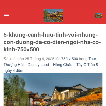
Chuyển
đến
nội
dung
5-khung-canh-huu-tinh-voi-nhung-
con-duong-da-co-dien-ngoi-nha-co-
kinh-750×500
Đã xuất bản
25 Tháng 4, 2025
lúc
750 × 500
trong
Tour
Thượng Hải – Disney Land – Hàng Châu – Tây Ô Trấn 5
ngày 4 đêm