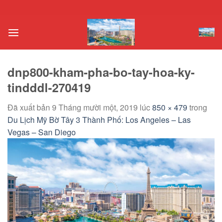
Chuyển
đến
nội
dung
dnp800-kham-pha-bo-tay-hoa-ky-
tindddl-270419
Đã xuất bản
9 Tháng mười một, 2019
lúc
850 × 479
trong
Du Lịch Mỹ Bờ Tây 3 Thành Phố: Los Angeles – Las
Vegas – San Diego