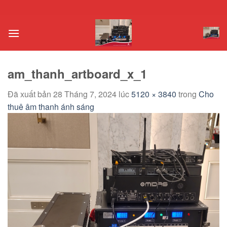
Chuyển
đến
nội
dung
am_thanh_artboard_x_1
Đã xuất bản
28 Tháng 7, 2024
lúc
5120 × 3840
trong
Cho
thuê âm thanh ánh sáng