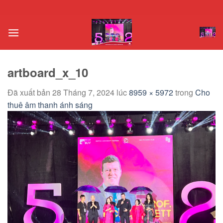
Chuyển
đến
nội
dung
artboard_x_10
Đã xuất bản
28 Tháng 7, 2024
lúc
8959 × 5972
trong
Cho
thuê âm thanh ánh sáng