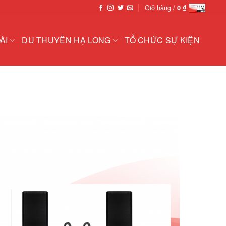
Giỏ hàng /
0
₫
ÀI
DU THUYỀN HẠ LONG
TỔ CHỨC SỰ KIỆN