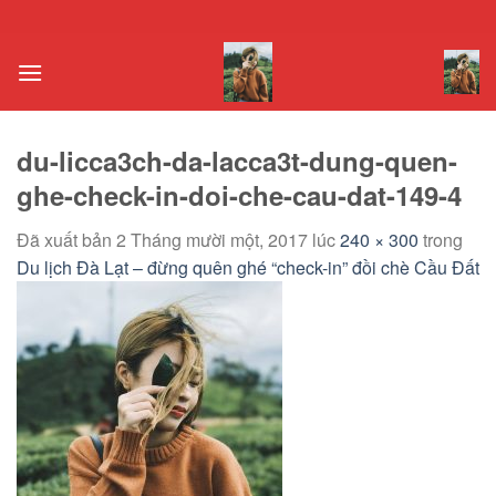
Chuyển
đến
nội
dung
du-licca3ch-da-lacca3t-dung-quen-
ghe-check-in-doi-che-cau-dat-149-4
Đã xuất bản
2 Tháng mười một, 2017
lúc
240 × 300
trong
Du lịch Đà Lạt – đừng quên ghé “check-in” đồi chè Cầu Đất