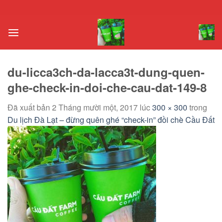
Chuyển
đến
nội
dung
du-licca3ch-da-lacca3t-dung-quen-
ghe-check-in-doi-che-cau-dat-149-8
Đã xuất bản
2 Tháng mười một, 2017
lúc
300 × 300
trong
Du lịch Đà Lạt – đừng quên ghé “check-in” đồi chè Cầu Đất