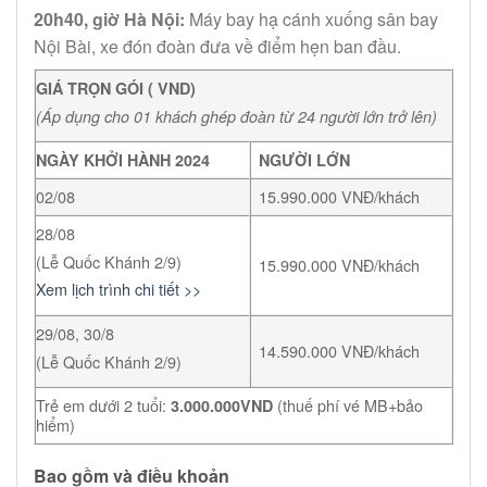
20h40, giờ Hà Nội:
Máy bay hạ cánh xuống sân bay
Nội Bài, xe đón đoàn đưa về điểm hẹn ban đầu.
GIÁ TRỌN GÓI ( VND)
(Áp dụng cho 01 khách ghép đoàn từ 24 người lớn trở lên)
NGÀY KHỞI HÀNH 2024
NGƯỜI LỚN
02/08
15.990.000 VNĐ/khách
28/08
(Lễ Quốc Khánh 2/9)
15.990.000 VNĐ/khách
Xem lịch trình chi tiết >>
29/08, 30/8
14.590.000 VNĐ/khách
(Lễ Quốc Khánh 2/9)
Trẻ em dưới 2 tuổi:
(thuế phí vé MB+bảo
3.000.000VND
hiểm)
Bao gồm và điều khoản