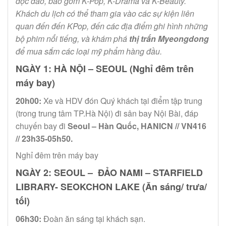
độc đáo, bao gồm K-Pop, K-Drama và K-Beauty.
Khách du lịch có thể tham gia vào các sự kiện liên
quan đến đến KPop, đến các địa điểm ghi hình những
bộ phim nổi tiếng, và khám phá
thị trấn Myeongdong
để mua sắm các loại mỹ phẩm hàng đầu.
NGÀY 1: HÀ NỘI – SEOUL (Nghỉ đêm trên
máy bay)
20h00:
Xe và HDV đón Quý khách tại điểm tập trung
(trong trung tâm TP.Hà Nội) đi sân bay Nội Bài, đáp
chuyến bay đi
Seoul – Hàn Quốc, HANICN // VN416
// 23h35-05h50.
Nghỉ đêm trên máy bay
NGÀY 2: SEOUL – ĐẢO NAMI – STARFIELD
LIBRARY- SEOKCHON LAKE (Ăn sáng/ trưa/
tối)
06h30:
Đoàn ăn sáng tại khách sạn.