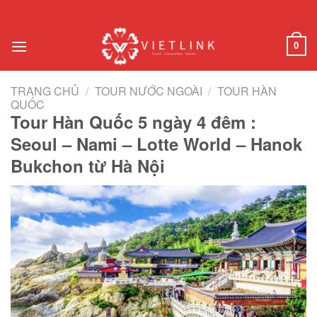
Chuyển
đến
nội
0
dung
TRANG CHỦ
/
TOUR NƯỚC NGOÀI
/
TOUR HÀN
QUỐC
Tour Hàn Quốc 5 ngày 4 đêm :
Seoul – Nami – Lotte World – Hanok
Bukchon từ Hà Nội