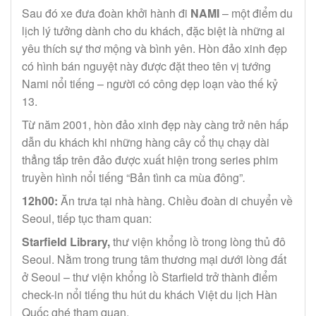
Sau đó xe đưa đoàn khởi hành đi
NAMI
– một điểm du
lịch lý tưởng dành cho du khách, đặc biệt là những ai
yêu thích sự thơ mộng và bình yên. Hòn đảo xinh đẹp
có hình bán nguyệt này được đặt theo tên vị tướng
Nami nổi tiếng – người có công dẹp loạn vào thế kỷ
13.
Từ năm 2001, hòn đảo xinh đẹp này càng trở nên hấp
dẫn du khách khi những hàng cây cổ thụ chạy dài
thẳng tắp trên đảo được xuất hiện trong series phim
truyền hình nổi tiếng “Bản tình ca mùa đông”
.
12h00:
Ăn trưa tại nhà hàng. Chiều đoàn di chuyển về
Seoul, tiếp tục tham quan:
Starfield Library,
thư viện khổng lồ trong lòng thủ đô
Seoul. Nằm trong trung tâm thương mại dưới lòng đất
ở Seoul – thư viện khổng lồ Starfield trở thành điểm
check-in nổi tiếng thu hút du khách Việt du lịch Hàn
Quốc ghé tham quan.