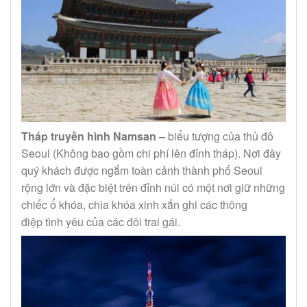
Tháp truyền hình
Namsan
–
biểu tượng của thủ đô
Seoul (Không bao gồm chi phí lên đỉnh tháp). Nơi đây
quý khách được ngắm toàn cảnh thành phố Seoul
rộng lớn và đặc biệt trên đỉnh núi có một nơi giữ những
chiếc ổ khóa, chìa khóa xinh xắn ghi các thông
điệp tình yêu của các đôi trai gái.