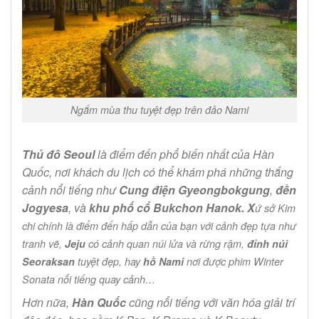
Ngắm mùa thu tuyệt đẹp trên đảo Nami
Thủ đô Seoul
là điểm đến phổ biến nhất của Hàn
Quốc, nơi khách du lịch có thể khám phá những thắng
cảnh nổi tiếng như
Cung điện Gyeongbokgung
,
đền
Jogyesa
, và
khu phố cổ Bukchon Hanok. X
ứ sở Kim
chi chính là điểm đến hấp dẫn của bạn với cảnh đẹp tựa như
tranh vẽ,
Jeju
có cảnh quan núi lửa và rừng rậm,
đỉnh núi
Seoraksan
tuyệt đẹp, hay
hồ Nami
nơi được phim Winter
Sonata nổi tiếng quay cảnh…
Hơn nữa,
Hàn Quốc
cũng nổi tiếng với văn hóa giải trí