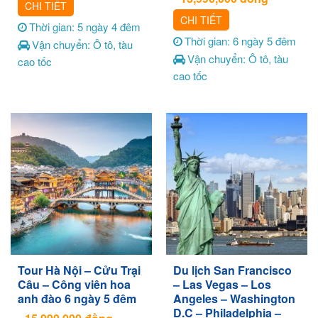
CHI TIẾT
CHI TIẾT
Thời gian: 5 ngày 4 đêm
Thời gian: 6 ngày 5 đêm
Vận chuyển: Ô tô, tàu
Vận chuyển: Ô tô, tàu
cao tốc
cao tốc
Tour Hà Nội – Cửu Trại
Du lịch San Francisco
Câu – Công viên hoa
– Las Vegas – Los
anh đào 6 ngày 5 đêm
Angeles – Washington
D.C – Philadelphia –