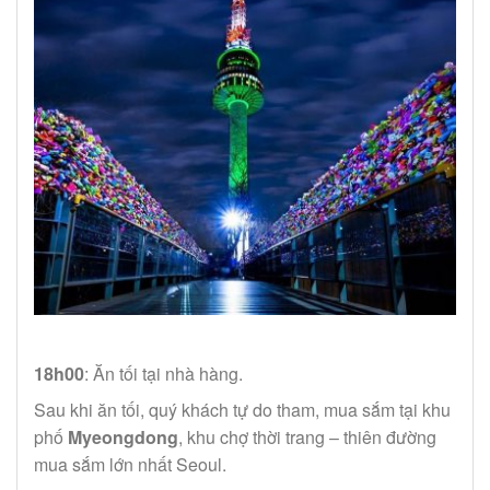
18h00
: Ăn tối tại nhà hàng.
Sau khi ăn tối, quý khách tự do tham, mua sắm tại khu
phố
Myeongdong
, khu chợ thời trang – thiên đường
mua sắm lớn nhất Seoul.