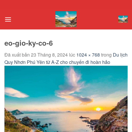
Chuyển
đến
nội
dung
eo-gio-ky-co-6
Đã xuất bản
23 Tháng 8, 2024
lúc
1024 × 768
trong
Du lịch
Quy Nhơn Phú Yên từ A-Z cho chuyến đi hoàn hảo