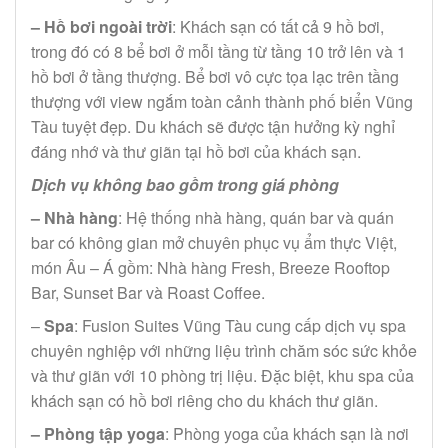
– Hồ bơi ngoài trời
: Khách sạn có tất cả 9 hồ bơi,
trong đó có 8 bể bơi ở mỗi tầng từ tầng 10 trở lên và 1
hồ bơi ở tầng thượng. Bể bơi vô cực tọa lạc trên tầng
thượng với view ngắm toàn cảnh thành phố biển Vũng
Tàu tuyệt đẹp. Du khách sẽ được tận hưởng kỳ nghỉ
đáng nhớ và thư giãn tại hồ bơi của khách sạn.
Dịch vụ không bao gồm trong giá phòng
– Nhà hàng
: Hệ thống nhà hàng, quán bar và quán
bar có không gian mở chuyên phục vụ ẩm thực Việt,
món Âu – Á gồm: Nhà hàng Fresh, Breeze Rooftop
Bar, Sunset Bar và Roast Coffee.
–
Spa
: Fusion Suites Vũng Tàu cung cấp dịch vụ spa
chuyên nghiệp với những liệu trình chăm sóc sức khỏe
và thư giãn với 10 phòng trị liệu. Đặc biệt, khu spa của
khách sạn có hồ bơi riêng cho du khách thư giãn.
– Phòng tập yoga
: Phòng yoga của khách sạn là nơi