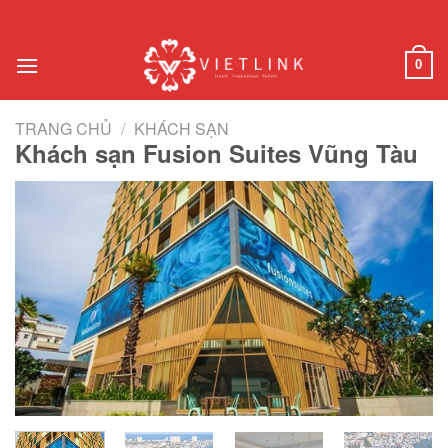
Chuyển
đến
nội
0
dung
TRANG CHỦ
/
KHÁCH SẠN
Khách sạn Fusion Suites Vũng Tàu