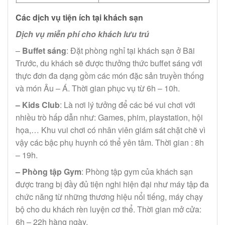
Các dịch vụ tiện ích tại khách sạn
Dịch vụ miễn phí cho khách lưu trú
–
Buffet sáng
: Đặt phòng nghỉ tại khách sạn ở Bãi
Trước, du khách sẽ được thưởng thức buffet sáng với
thực đơn đa dạng gồm các món đặc sản truyền thống
và món Âu – Á. Thời gian phục vụ từ 6h – 10h.
– Kids Club
: Là nơi lý tưởng để các bé vui chơi với
nhiều trò hấp dẫn như: Games, phim, playstation, hội
họa,… Khu vui chơi có nhân viên giám sát chặt chẽ vì
vậy các bậc phụ huynh có thể yên tâm. Thời gian : 8h
– 19h.
– Phòng tập Gym
: Phòng tập gym của khách sạn
được trang bị đầy đủ tiện nghi hiện đại như máy tập đa
chức năng từ những thương hiệu nổi tiếng, máy chạy
bộ cho du khách rèn luyện cơ thể. Thời gian mở cửa:
6h – 22h hàng ngày.