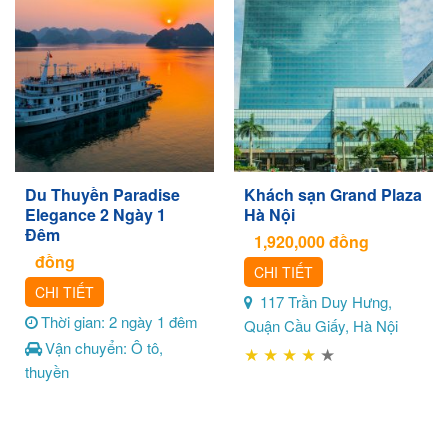
Du Thuyền Paradise
Khách sạn Grand Plaza
Elegance 2 Ngày 1
Hà Nội
Đêm
1,920,000
đồng
đồng
CHI TIẾT
CHI TIẾT
117 Trần Duy Hưng,
Thời gian: 2 ngày 1 đêm
Quận Cầu Giấy, Hà Nội
Vận chuyển: Ô tô,
★
★
★
★
★
thuyền