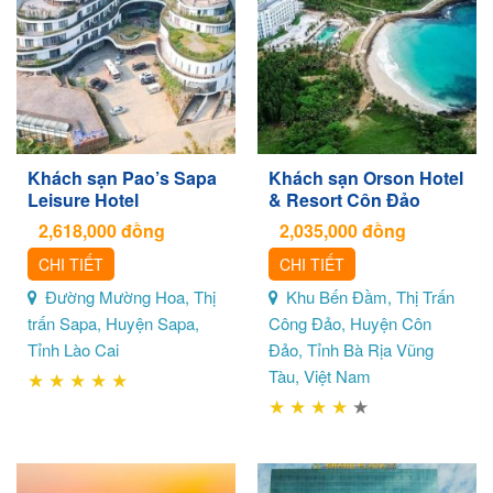
Khách sạn Pao’s Sapa
Khách sạn Orson Hotel
Leisure Hotel
& Resort Côn Đảo
2,618,000
đồng
2,035,000
đồng
CHI TIẾT
CHI TIẾT
Đường Mường Hoa, Thị
Khu Bến Đầm, Thị Trấn
trấn Sapa, Huyện Sapa,
Công Đảo, Huyện Côn
Tỉnh Lào Cai
Đảo, Tỉnh Bà Rịa Vũng
Tàu, Việt Nam
★
★
★
★
★
★
★
★
★
★