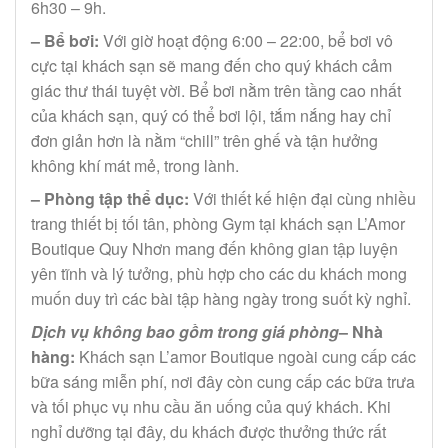
6h30 – 9h.
– Bể bơi:
Với giờ hoạt động 6:00 – 22:00, bể bơi vô
cực tại khách sạn sẽ mang đến cho quý khách cảm
giác thư thái tuyệt vời. Bể bơi nằm trên tầng cao nhất
của khách sạn, quý có thể bơi lội, tắm nắng hay chỉ
đơn giản hơn là nằm “chill” trên ghế và tận hưởng
không khí mát mẻ, trong lành.
– Phòng tập thể dục:
Với thiết kế hiện đại cùng nhiều
trang thiết bị tối tân, phòng Gym tại khách sạn L’Amor
Boutique Quy Nhơn mang đến không gian tập luyện
yên tĩnh và lý tưởng, phù hợp cho các du khách mong
muốn duy trì các bài tập hàng ngày trong suốt kỳ nghỉ.
Dịch vụ không bao gồm trong giá phòng
– Nhà
hàng:
Khách sạn L’amor Boutique ngoài cung cấp các
bữa sáng miễn phí, nơi đây còn cung cấp các bữa trưa
và tối phục vụ nhu cầu ăn uống của quý khách. Khi
nghỉ dưỡng tại đây, du khách được thưởng thức rất