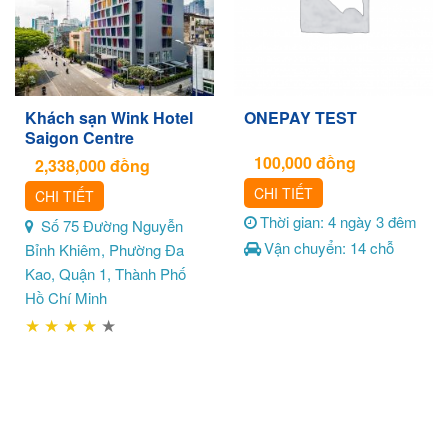
Khách sạn Wink Hotel
ONEPAY TEST
Saigon Centre
100,000
đồng
2,338,000
đồng
CHI TIẾT
CHI TIẾT
Thời gian: 4 ngày 3 đêm
Số 75 Đường Nguyễn
Vận chuyển: 14 chỗ
Bỉnh Khiêm, Phường Đa
Kao, Quận 1, Thành Phố
Hồ Chí Minh
★
★
★
★
★