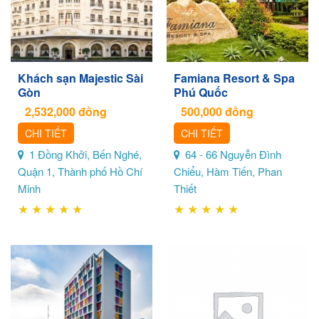
Khách sạn Majestic Sài
Famiana Resort & Spa
Gòn
Phú Quốc
2,532,000
đồng
500,000
đồng
CHI TIẾT
CHI TIẾT
1 Đồng Khởi, Bến Nghé,
64 - 66 Nguyễn Đình
Quận 1, Thành phố Hồ Chí
Chiểu, Hàm Tiến, Phan
Minh
Thiết
★
★
★
★
★
★
★
★
★
★