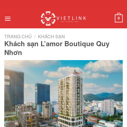
Chuyển
đến
nội
0
dung
TRANG CHỦ
/
KHÁCH SẠN
Khách sạn L’amor Boutique Quy
Nhơn