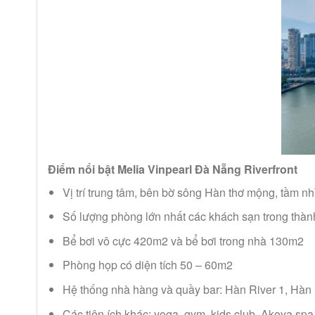
Điểm nổi bật Melia Vinpearl Đà Nẵng Riverfront
Vị trí trung tâm, bên bờ sông Hàn thơ mộng, tầm n
Số lượng phòng lớn nhất các khách sạn trong thàn
Bể bơi vô cực 420m2 và bể bơi trong nhà 130m2
Phòng họp có diện tích 50 – 60m2
Hệ thống nhà hàng và quầy bar: Hàn River 1, Hàn 
Các tiện ích khác: yoga, gym, kids club, Akoya sp