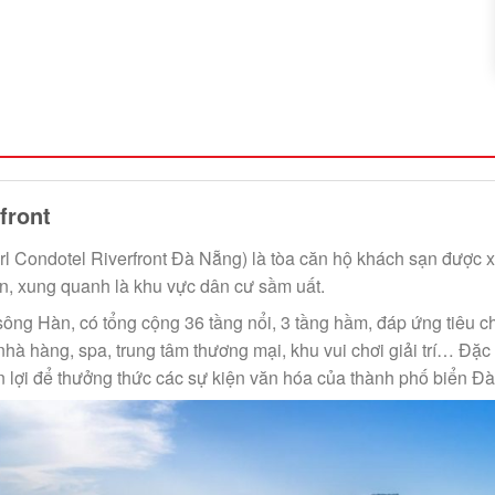
front
rl Condotel Riverfront Đà Nẵng) là tòa căn hộ khách sạn được x
àn, xung quanh là khu vực dân cư sầm uất.
ông Hàn, có tổng cộng 36 tầng nổi, 3 tầng hầm, đáp ứng tiêu c
hà hàng, spa, trung tâm thương mại, khu vui chơi giải trí… Đặc
uận lợi để thưởng thức các sự kiện văn hóa của thành phố biển Đ