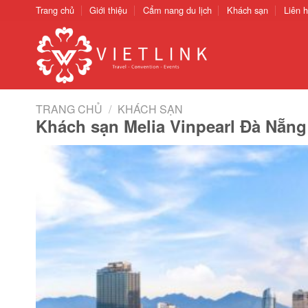
Chuyển
Trang chủ
Giới thiệu
Cẩm nang du lịch
Khách sạn
Liên 
đến
nội
dung
TRANG CHỦ
/
KHÁCH SẠN
Khách sạn Melia Vinpearl Đà Nẵng 