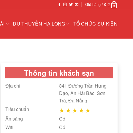
Giỏ hàng /
0
₫
0
ÀI
DU THUYỀN HẠ LONG
TỔ CHỨC SỰ KIỆN
Thông tin khách sạn
Địa chỉ
341 Đường Trần Hưng
Đạo, An Hải Bắc, Sơn
Trà, Đà Nẵng
Tiêu chuẩn
★
★
★
★
★
Ăn sáng
Có
Wifi
Có