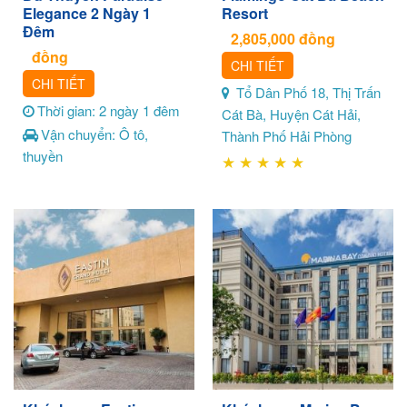
Elegance 2 Ngày 1
Resort
Đêm
2,805,000
đồng
đồng
CHI TIẾT
CHI TIẾT
Tổ Dân Phố 18, Thị Trấn
Thời gian: 2 ngày 1 đêm
Cát Bà, Huyện Cát Hải,
Vận chuyển: Ô tô,
Thành Phố Hải Phòng
thuyền
★
★
★
★
★