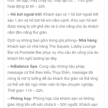
như: Xe đạp, máy chạy bộ, máy tập cơ… Thời gian
hoạt động từ 6h – 22h.
– Hồ bơi ngoài trời
: Khách sạn có 1 hồ bơi ngoài trời
sâu 1,4m và hồ bơi trẻ em nằm cạnh. Khu vực hồ bơi
được trang bị với ghế dài và ô che nắng cho du khách
nằm tắm nắng thư giãn.
Dịch vụ không bao gồm trong giá phòng
– Nhà hàng
:
Khách sạn có nhà hàng The Square, Lobby Lounge
Bar và Poolside Bar phục vụ nhu cầu ăn uống của du
khách khi nghỉ dưỡng tại đây.
– InBalance Spa
: Cung cấp những liệu pháp
massage cơ thể theo kiểu Thụy Điển, massage đá
nóng là nơi lý tưởng để du khách thư giãn và thả lỏng
cơ thể với đội ngũ nhân viên trị liệu chuyên nghiệp.
Thời gian: 11h – 22h.
– Phòng họp
: Phòng họp của khách sạn có không
gian rộng lớn với sức chứa 6 – 300 người. Khách sạn