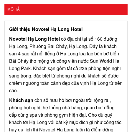
MÔ TẢ
Giới thiệu Novotel Hạ Long Hotel
Novotel Hạ Long Hotel
có địa chỉ tại số 160 đường
Hạ Long, Phường Bãi Cháy, Hạ Long. Đây là khách
sạn 4 sao rất nổi tiếng ở Hạ Long tọa lạc bên bờ biển
Bãi Cháy thơ mộng và công viên nước Sun World Ha
Long Park. Khách sạn gồm tất cả 225 phòng tiện nghi
sang trọng, đặc biệt từ phòng nghỉ du khách sẽ được
chiêm ngưỡng toàn cảnh đẹp của vịnh Hạ Long từ trên
cao.
Khách sạn
còn sở hữu hồ bơi ngoài trời rộng rãi,
phòng hội nghị, hệ thống nhà hàng, quán bar đẳng
cấp cùng spa và phòng gym hiện đại. Cho dù quý
khách tới Hạ Long với bất kỳ mục đích gì như công tác
hay du lịch thì Novotel Hạ Long luôn là điểm dừng