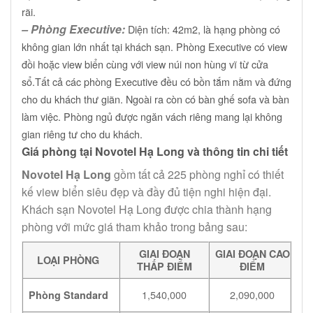
rãi.
– Phòng Executive:
Diện tích
: 42m2,
là hạng phòng có
không gian lớn nhất tại khách sạn. Phòng Executive có view
đồi hoặc view biển cùng với view núi non hùng vĩ từ cửa
sổ.Tất cả các phòng Executive đều có bồn tắm nằm và đứng
cho du khách thư giãn. Ngoài ra còn có bàn ghế sofa và bàn
làm việc. Phòng ngủ được ngăn vách riêng mang lại không
gian riêng tư cho du khách.
Giá phòng tại Novotel Hạ Long và thông tin chi tiết
Novotel Hạ Long
gồm tất cả 225 phòng nghỉ có thiết
kế view biển siêu đẹp và đầy đủ tiện nghi hiện đại.
Khách sạn Novotel Hạ Long được chia thành hạng
phòng với mức giá tham khảo trong bảng sau:
GIAI ĐOẠN
GIAI ĐOẠN CAO
LOẠI PHÒNG
THẤP ĐIỂM
ĐIỂM
1,540,000
2,090,000
Phòng Standard