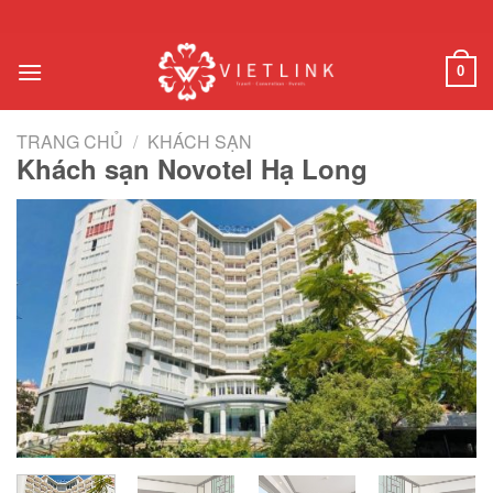
Chuyển
đến
nội
0
dung
TRANG CHỦ
/
KHÁCH SẠN
Khách sạn Novotel Hạ Long