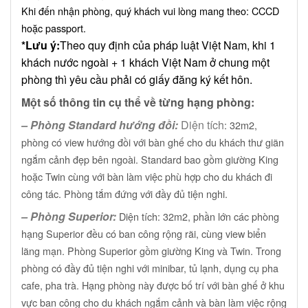
Khi đến nhận phòng, quý khách vui lòng mang theo:
CCCD
hoặc passport.
*Lưu ý:
Theo quy định của pháp luật Việt Nam, khi 1
khách nước ngoài + 1 khách Việt Nam ở chung một
phòng thì yêu cầu phải có giấy đăng ký kết hôn.
Một số thông tin cụ thể về từng hạng phòng:
– Phòng Standard hướng đồi:
Diện tích
: 32m2,
phòng có view hướng đồi với bàn ghế cho du khách thư giãn
ngắm cảnh đẹp bên ngoài. Standard bao gồm giường King
hoặc Twin cùng với bàn làm việc phù hợp cho du khách đi
công tác. Phòng tắm đứng với đầy đủ tiện nghi.
– Phòng Superior:
Diện tích
: 32m2, p
hần lớn các phòng
hạng Superior đều có ban công rộng rãi, cùng view biển
lãng mạn. Phòng Superior gồm giường King và Twin. Trong
phòng có đầy đủ tiện nghi với minibar, tủ lạnh, dụng cụ pha
cafe, pha trà. Hạng phòng này được bố trí với bàn ghế ở khu
vực ban công cho du khách ngắm cảnh và bàn làm việc rộng