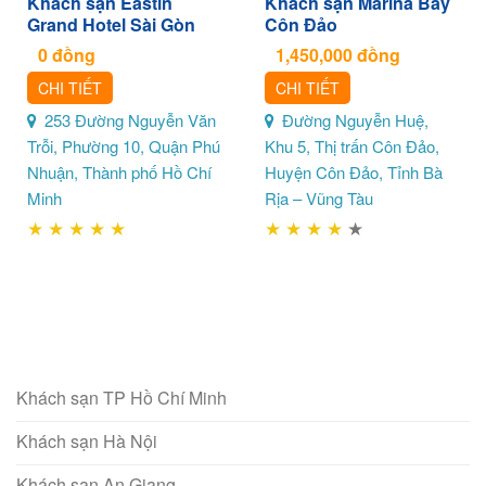
Khách sạn Eastin
Khách sạn Marina Bay
Grand Hotel Sài Gòn
Côn Đảo
0
đồng
1,450,000
đồng
CHI TIẾT
CHI TIẾT
253 Đường Nguyễn Văn
Đường Nguyễn Huệ,
Trỗi, Phường 10, Quận Phú
Khu 5, Thị trấn Côn Đảo,
Nhuận, Thành phố Hồ Chí
Huyện Côn Đảo, Tỉnh Bà
Minh
Rịa – Vũng Tàu
★
★
★
★
★
★
★
★
★
★
Khách sạn TP Hồ Chí Minh
Khách sạn Hà Nội
Khách sạn An Giang