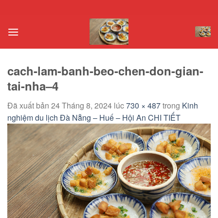
Chuyển
đến
nội
dung
cach-lam-banh-beo-chen-don-gian-
tai-nha–4
Đã xuất bản
24 Tháng 8, 2024
lúc
730 × 487
trong
Kinh
nghiệm du lịch Đà Nẵng – Huế – Hội An CHI TIẾT