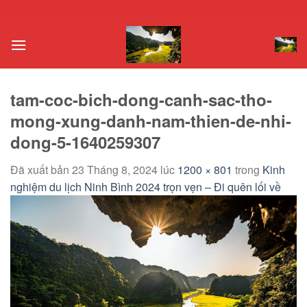
Chuyển
đến
nội
dung
tam-coc-bich-dong-canh-sac-tho-
mong-xung-danh-nam-thien-de-nhi-
dong-5-1640259307
Đã xuất bản
23 Tháng 8, 2024
lúc
1200 × 801
trong
Kinh
nghiệm du lịch Ninh Bình 2024 trọn vẹn – Đi quên lối về