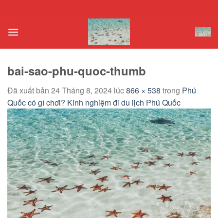
Chuyển
đến
nội
dung
bai-sao-phu-quoc-thumb
Đã xuất bản
24 Tháng 8, 2024
lúc
866 × 538
trong
Phú
Quốc có gì chơi? Kinh nghiệm đi du lịch Phú Quốc