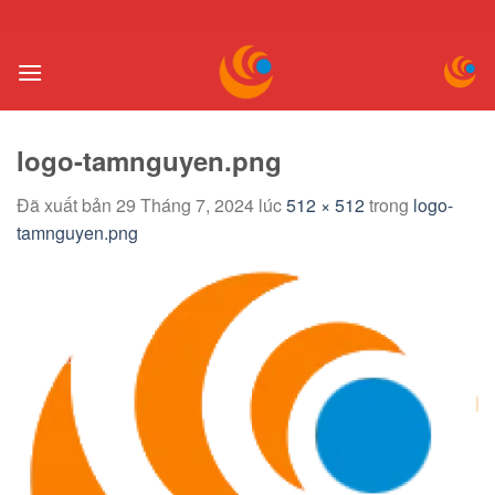
Chuyển
đến
nội
dung
logo-tamnguyen.png
Đã xuất bản
29 Tháng 7, 2024
lúc
512 × 512
trong
logo-
tamnguyen.png